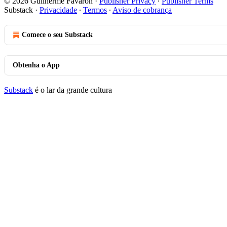
© 2026 Guilherme Favaron
·
Publisher Privacy
∙
Publisher Terms
Substack
·
Privacidade
∙
Termos
∙
Aviso de cobrança
Comece o seu Substack
Obtenha o App
Substack
é o lar da grande cultura