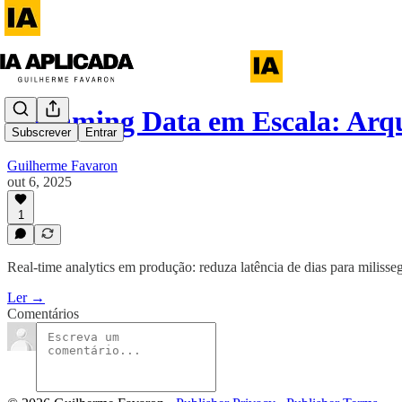
Streaming Data em Escala: Arq
Subscrever
Entrar
Guilherme Favaron
out 6, 2025
1
Real-time analytics em produção: reduza latência de dias para milisse
Ler →
Comentários