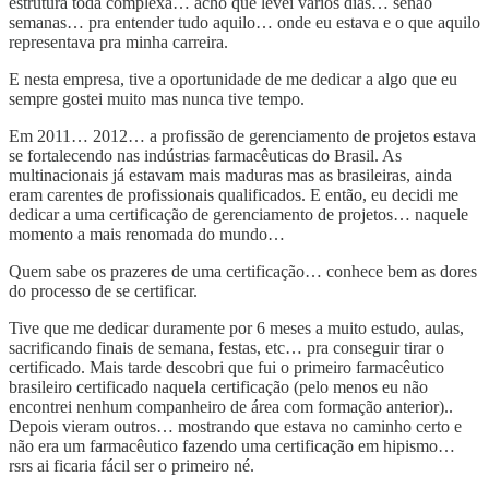
estrutura toda complexa… acho que levei vários dias… senão
semanas… pra entender tudo aquilo… onde eu estava e o que aquilo
representava pra minha carreira.
E nesta empresa, tive a oportunidade de me dedicar a algo que eu
sempre gostei muito mas nunca tive tempo.
Em 2011… 2012… a profissão de gerenciamento de projetos estava
se fortalecendo nas indústrias farmacêuticas do Brasil. As
multinacionais já estavam mais maduras mas as brasileiras, ainda
eram carentes de profissionais qualificados. E então, eu decidi me
dedicar a uma certificação de gerenciamento de projetos… naquele
momento a mais renomada do mundo…
Quem sabe os prazeres de uma certificação… conhece bem as dores
do processo de se certificar.
Tive que me dedicar duramente por 6 meses a muito estudo, aulas,
sacrificando finais de semana, festas, etc… pra conseguir tirar o
certificado. Mais tarde descobri que fui o primeiro farmacêutico
brasileiro certificado naquela certificação (pelo menos eu não
encontrei nenhum companheiro de área com formação anterior)..
Depois vieram outros… mostrando que estava no caminho certo e
não era um farmacêutico fazendo uma certificação em hipismo…
rsrs ai ficaria fácil ser o primeiro né.