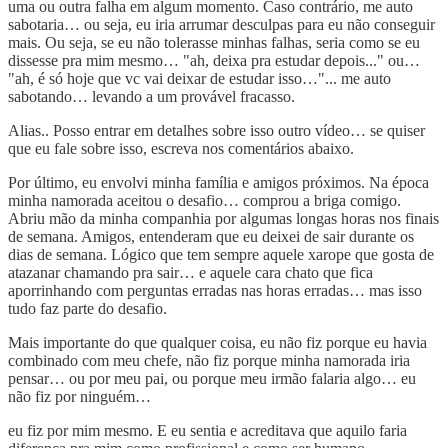
uma ou outra falha em algum momento. Caso contrário, me auto
sabotaria… ou seja, eu iria arrumar desculpas para eu não conseguir
mais. Ou seja, se eu não tolerasse minhas falhas, seria como se eu
dissesse pra mim mesmo… "ah, deixa pra estudar depois..." ou…
"ah, é só hoje que vc vai deixar de estudar isso…"... me auto
sabotando… levando a um provável fracasso.
Alias.. Posso entrar em detalhes sobre isso outro vídeo… se quiser
que eu fale sobre isso, escreva nos comentários abaixo.
Por último, eu envolvi minha família e amigos próximos. Na época
minha namorada aceitou o desafio… comprou a briga comigo.
Abriu mão da minha companhia por algumas longas horas nos finais
de semana. Amigos, entenderam que eu deixei de sair durante os
dias de semana. Lógico que tem sempre aquele xarope que gosta de
atazanar chamando pra sair… e aquele cara chato que fica
aporrinhando com perguntas erradas nas horas erradas… mas isso
tudo faz parte do desafio.
Mais importante do que qualquer coisa, eu não fiz porque eu havia
combinado com meu chefe, não fiz porque minha namorada iria
pensar… ou por meu pai, ou porque meu irmão falaria algo… eu
não fiz por ninguém…
eu fiz por mim mesmo. E eu sentia e acreditava que aquilo faria