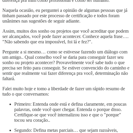
diferença pra mim como profissional e como ser humano.
Naquela ocasião, eu perguntei a opinião de algumas pessoas que já
tinham passado por este processo de certificação e todos foram
unânimes nas sugestões de seguir adiante.
Assim, muitos dos sonho ou projetos que você acreditar que podem
ser alcançados, você pode fazer acontecer. Conhece aquela frase….
"Não sabendo que era impossível, foi lá e fez?".
Pergunte a si mesmo… como se estivesse fazendo um diálogo com
um amigo.. Qual conselho você se daria para conseguir fazer seu
sonho ou projeto acontecer? Provavelmente você sabe tudo o que
precisa ser feito para conseguir. Se estiver convencido do caminho e
sentir que realmente vai fazer diferença pra você, determinação não
faltará.
Falei muito hoje e tomo a liberdade de fazer um rápido resumo de
tudo o que conversamos:
Primeiro: Entenda onde está e defina claramente, em poucas
palavras, onde você quer chegar. Entenda o porque disso.
Certifique-se que você internalizou isso e que o "porque"
tocou seu coração..
Segundo: Defina metas parciais… que sejam razoáveis,