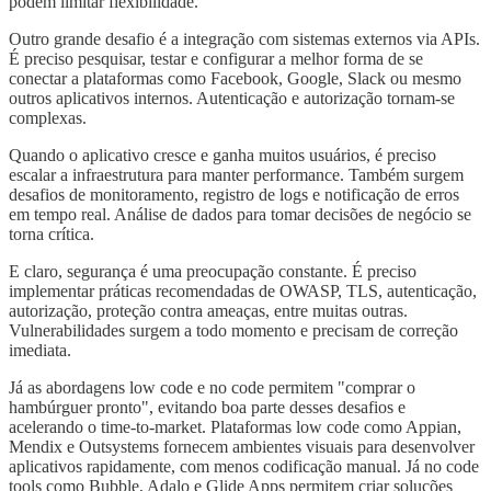
podem limitar flexibilidade.
Outro grande desafio é a integração com sistemas externos via APIs.
É preciso pesquisar, testar e configurar a melhor forma de se
conectar a plataformas como Facebook, Google, Slack ou mesmo
outros aplicativos internos. Autenticação e autorização tornam-se
complexas.
Quando o aplicativo cresce e ganha muitos usuários, é preciso
escalar a infraestrutura para manter performance. Também surgem
desafios de monitoramento, registro de logs e notificação de erros
em tempo real. Análise de dados para tomar decisões de negócio se
torna crítica.
E claro, segurança é uma preocupação constante. É preciso
implementar práticas recomendadas de OWASP, TLS, autenticação,
autorização, proteção contra ameaças, entre muitas outras.
Vulnerabilidades surgem a todo momento e precisam de correção
imediata.
Já as abordagens low code e no code permitem "comprar o
hambúrguer pronto", evitando boa parte desses desafios e
acelerando o time-to-market. Plataformas low code como Appian,
Mendix e Outsystems fornecem ambientes visuais para desenvolver
aplicativos rapidamente, com menos codificação manual. Já no code
tools como Bubble, Adalo e Glide Apps permitem criar soluções