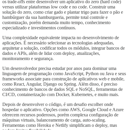
os trade-offs entre desenvolver um aplicativo do zero (hard code)
versus utilizar plataformas low code e no code. Construir uma
solução do zero, como criar gado e plantar trigo para fazer o pão e
hambúrguer da sua hamburgueria, permite total controle e
customização, porém demanda muito tempo, conhecimento
especializado e investimentos contínuos.
Uma complexidade equivalente impacta no desenvolvimento de
aplicações. É necessário selecionar as tecnologias adequadas,
arquitetar a solução, codificar todos os módulos, integrar bancos de
dados e APIs, além de lidar com deploy, atualizações,
monitoramento e segurança.
Um desenvolvedor precisa estudar por anos para dominar uma
linguagem de programação como JavaScript, Python ou Java e seus
frameworks associate para construção de aplicativos web e mobile,
como React, Angular, Django ou Spring. Além disso, é preciso
conhecimento de bancos de dados SQL e NoSQL, ferramentas de
CI/CD, containerização com Docker, Kubernetes, e muito mais.
Depois de desenvolver o código, é um desafio escolher onde
hospedar o aplicativo. Opções como AWS, Google Cloud e Azure
oferecem recursos poderosos, porém complexa configuração de
máquinas virtuais, balanceamento de carga, auto-scaling.
Ferramentas como Heroku e Netlify simplificam o deploy, mas