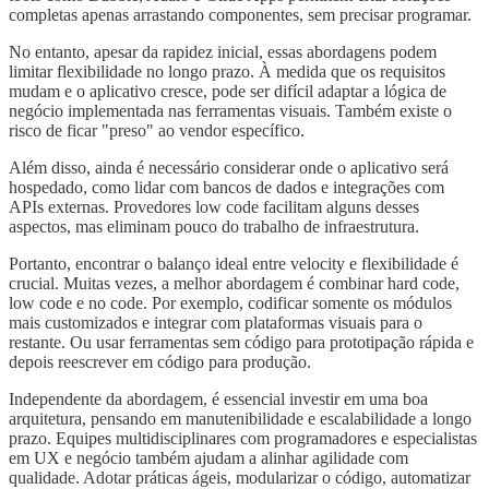
completas apenas arrastando componentes, sem precisar programar.
No entanto, apesar da rapidez inicial, essas abordagens podem
limitar flexibilidade no longo prazo. À medida que os requisitos
mudam e o aplicativo cresce, pode ser difícil adaptar a lógica de
negócio implementada nas ferramentas visuais. Também existe o
risco de ficar "preso" ao vendor específico.
Além disso, ainda é necessário considerar onde o aplicativo será
hospedado, como lidar com bancos de dados e integrações com
APIs externas. Provedores low code facilitam alguns desses
aspectos, mas eliminam pouco do trabalho de infraestrutura.
Portanto, encontrar o balanço ideal entre velocity e flexibilidade é
crucial. Muitas vezes, a melhor abordagem é combinar hard code,
low code e no code. Por exemplo, codificar somente os módulos
mais customizados e integrar com plataformas visuais para o
restante. Ou usar ferramentas sem código para prototipação rápida e
depois reescrever em código para produção.
Independente da abordagem, é essencial investir em uma boa
arquitetura, pensando em manutenibilidade e escalabilidade a longo
prazo. Equipes multidisciplinares com programadores e especialistas
em UX e negócio também ajudam a alinhar agilidade com
qualidade. Adotar práticas ágeis, modularizar o código, automatizar