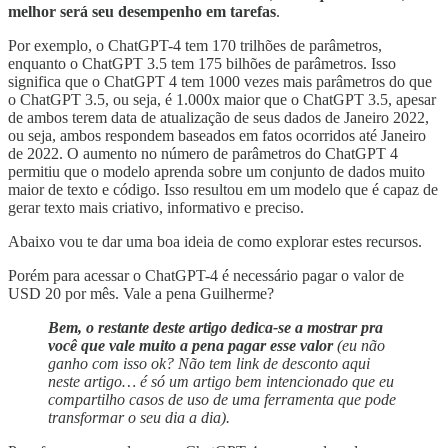
melhor será seu desempenho em tarefas
.
Por exemplo, o ChatGPT-4 tem 170 trilhões de parâmetros,
enquanto o ChatGPT 3.5 tem 175 bilhões de parâmetros. Isso
significa que o ChatGPT 4 tem 1000 vezes mais parâmetros do que
o ChatGPT 3.5, ou seja, é 1.000x maior que o ChatGPT 3.5, apesar
de ambos terem data de atualização de seus dados de Janeiro 2022,
ou seja, ambos respondem baseados em fatos ocorridos até Janeiro
de 2022. O aumento no número de parâmetros do ChatGPT 4
permitiu que o modelo aprenda sobre um conjunto de dados muito
maior de texto e código. Isso resultou em um modelo que é capaz de
gerar texto mais criativo, informativo e preciso.
Abaixo vou te dar uma boa ideia de como explorar estes recursos.
Porém para acessar o ChatGPT-4 é necessário pagar o valor de
USD 20 por mês. Vale a pena Guilherme?
Bem, o restante deste artigo dedica-se a mostrar pra
você que vale muito a pena pagar esse valor
(eu não
ganho com isso ok? Não tem link de desconto aqui
neste artigo… é só um artigo bem intencionado que eu
compartilho casos de uso de uma ferramenta que pode
transformar o seu dia a dia).