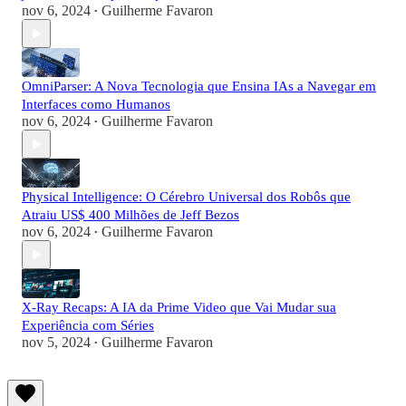
nov 6, 2024
Guilherme Favaron
•
OmniParser: A Nova Tecnologia que Ensina IAs a Navegar em
Interfaces como Humanos
nov 6, 2024
Guilherme Favaron
•
Physical Intelligence: O Cérebro Universal dos Robôs que
Atraiu US$ 400 Milhões de Jeff Bezos
nov 6, 2024
Guilherme Favaron
•
X-Ray Recaps: A IA da Prime Video que Vai Mudar sua
Experiência com Séries
nov 5, 2024
Guilherme Favaron
•