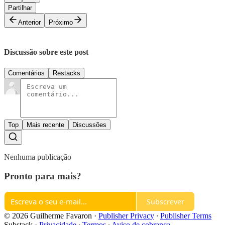
Partilhar
Anterior
Próximo
Discussão sobre este post
Comentários
Restacks
Top
Mais recente
Discussões
Nenhuma publicação
Pronto para mais?
Subscrever
© 2026 Guilherme Favaron
·
Publisher Privacy
∙
Publisher Terms
Substack
·
Privacidade
∙
Termos
∙
Aviso de cobrança