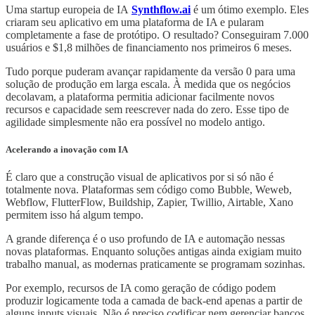
Uma startup europeia de IA
Synthflow.ai
é um ótimo exemplo. Eles
criaram seu aplicativo em uma plataforma de IA e pularam
completamente a fase de protótipo. O resultado? Conseguiram 7.000
usuários e $1,8 milhões de financiamento nos primeiros 6 meses.
Tudo porque puderam avançar rapidamente da versão 0 para uma
solução de produção em larga escala. À medida que os negócios
decolavam, a plataforma permitia adicionar facilmente novos
recursos e capacidade sem reescrever nada do zero. Esse tipo de
agilidade simplesmente não era possível no modelo antigo.
Acelerando a inovação com IA
É claro que a construção visual de aplicativos por si só não é
totalmente nova. Plataformas sem código como Bubble, Weweb,
Webflow, FlutterFlow, Buildship, Zapier, Twillio, Airtable, Xano
permitem isso há algum tempo.
A grande diferença é o uso profundo de IA e automação nessas
novas plataformas. Enquanto soluções antigas ainda exigiam muito
trabalho manual, as modernas praticamente se programam sozinhas.
Por exemplo, recursos de IA como geração de código podem
produzir logicamente toda a camada de back-end apenas a partir de
alguns inputs visuais. Não é preciso codificar nem gerenciar bancos