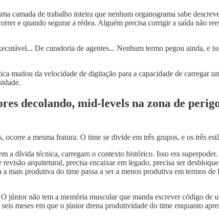
ra uma camada de trabalho inteira que nenhum organograma sabe descre
orrer e quando segurar a rédea. Alguém precisa corrigir a saída não re
ecutável... De curadoria de agentes... Nenhum termo pegou ainda, e is
tica mudou da velocidade de digitação para a capacidade de carregar um 
uidade.
iores decolando, mid-levels na zona de perig
 ocorre a mesma fratura. O time se divide em três grupos, e os três es
m a dívida técnica, carregam o contexto histórico. Isso era superpode
 revisão arquitetural, precisa encaixar em legado, precisa ser desbloqu
ra a mais produtiva do time passa a ser a menos produtiva em termos de
 O júnior não tem a memória muscular que manda escrever código de um
es seis meses em que o júnior drena produtividade do time enquanto ap