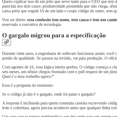
Quero explicar isso de um jeito que serve tanto para o CEO que tem 
parecida nos dois casos: produtividade prometida que não chega, sêni
caixa preta que engole IA de um lado e cospe código do outro, sem q
Vou ser direto:
essa confusão tem nome, tem causa e tem um cami
reservado a executivo de tecnologia.
O gargalo migrou para a especificação
Durante vinte anos, a engenharia de software funcionou assim: você c
portão de qualidade. Se passou na revisão, vai para produção. O ofíci
Com agentes de IA, essa lógica inteira quebra. O código começa a c
seis meses, um sênior chegou frustrado com o pull request de um júnio
Qual é o meu trabalho agora?
”
Essa é a pergunta do momento:
Se o código já não é o gargalo, onde foi parar o gargalo?
A resposta é incômoda para quem construiu carreira escrevendo código
teste e cobertura, agora precisa acontecer antes que qualquer linha exis
Um caso que se tornou emblemático: um dev pede para um agente const