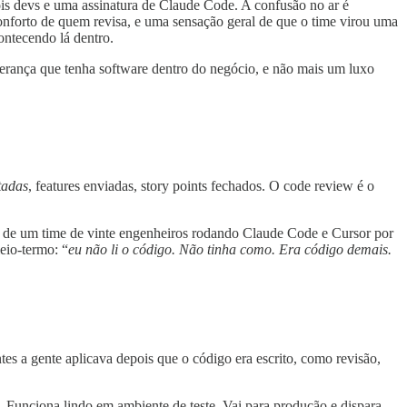
is devs e uma assinatura de Claude Code. A confusão no ar é
onforto de quem revisa, e uma sensação geral de que o time virou uma
ontecendo lá dentro.
iderança que tenha software dentro do negócio, e não mais um luxo
tadas
, features enviadas, story points fechados. O code review é o
l de um time de vinte engenheiros rodando Claude Code e Cursor por
eio-termo: “
eu não li o código. Não tinha como. Era código demais.
es a gente aplicava depois que o código era escrito, como revisão,
 Funciona lindo em ambiente de teste. Vai para produção e dispara