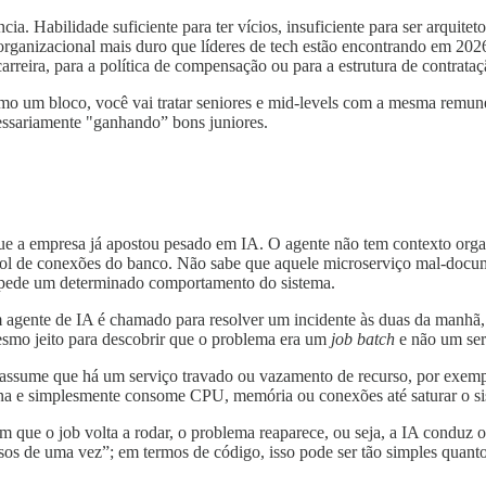
ia. Habilidade suficiente para ter vícios, insuficiente para ser arquite
o organizacional mais duro que líderes de tech estão encontrando em 2
rreira, para a política de compensação ou para a estrutura de contrataç
omo um bloco, você vai tratar seniores e mid-levels com a mesma remun
cessariamente "ganhando” bons juniores.
ue a empresa já apostou pesado em IA. O agente não tem contexto organ
pool de conexões do banco. Não sabe que aquele microserviço mal-docume
impede um determinado comportamento do sistema.
m agente de IA é chamado para resolver um incidente às duas da manhã,
smo jeito para descobrir que o problema era um
job batch
e não um ser
ue assume que há um serviço travado ou vazamento de recurso, por exemp
ena e simplesmente consome CPU, memória ou conexões até saturar o s
que o job volta a rodar, o problema reaparece, ou seja, a IA conduz o j
sos de uma vez”; em termos de código, isso pode ser tão simples quant