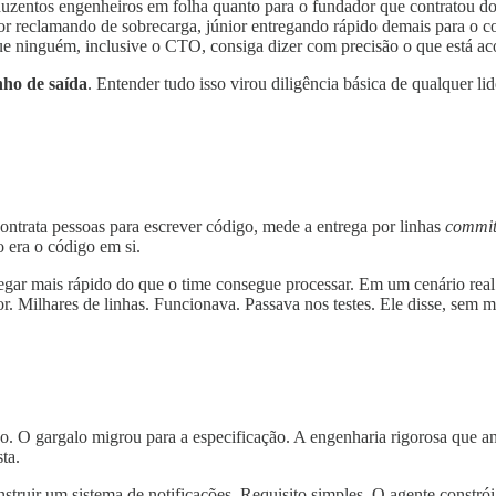
duzentos engenheiros em folha quanto para o fundador que contratou do
or reclamando de sobrecarga, júnior entregando rápido demais para o c
ue ninguém, inclusive o CTO, consiga dizer com precisão o que está ac
nho de saída
. Entender tudo isso virou diligência básica de qualquer l
ontrata pessoas para escrever código, mede a entrega por linhas
commi
o era o código em si.
hegar mais rápido do que o time consegue processar. Em um cenário rea
r. Milhares de linhas. Funcionava. Passava nos testes. Ele disse, sem m
. O gargalo migrou para a especificação. A engenharia rigorosa que ant
ta.
ruir um sistema de notificações. Requisito simples. O agente constrói.