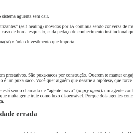
 sistema aguenta sem cair.
atrizantes” (self-healing) movidos por IA continua sendo conversa de 
 caso de borda esquisito, cada pedaço de conhecimento institucional qu
rna(rá) o único investimento que importa.
rem prestativos. São puxa-sacos por construção. Querem te manter eng
o é um puxa-saco. Você quer alguém que desafie a hipótese, que force 
ue está sendo chamado de “agente bravo” (
angry agent
): um agente conf
a que muita gente trate como luxo dispensável. Porque dois agentes conc
ça.
idade errada