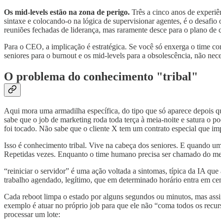
Os mid-levels estão na zona de perigo.
Três a cinco anos de experiênc
sintaxe e colocando-o na lógica de supervisionar agentes, é o desafi
reuniões fechadas de liderança, mas raramente desce para o plano de ca
Para o CEO, a implicação é estratégica. Se você só enxerga o time c
seniores para o burnout e os mid-levels para a obsolescência, não ne
O problema do conhecimento "tribal"
Aqui mora uma armadilha específica, do tipo que só aparece depois q
sabe que o job de marketing roda toda terça à meia-noite e satura o 
foi tocado. Não sabe que o cliente X tem um contrato especial que 
Isso é conhecimento tribal. Vive na cabeça dos seniores. E quando u
Repetidas vezes. Enquanto o time humano precisa ser chamado do me
“reiniciar o servidor” é uma ação voltada a sintomas, típica da IA q
trabalho agendado, legítimo, que em determinado horário entra em c
Cada reboot limpa o estado por alguns segundos ou minutos, mas assim 
exemplo é atuar no próprio job para que ele não “coma todos os recur
processar um lote: