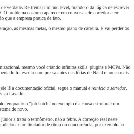
to de verdade. Re-treinar um mid-level, tirando-o da lógica de escrever
026. O problema costuma aparecer em conversas de corredor e em
ão que a empresa pratica de fato.
eração, as mesmas metas, o mesmo plano de carreira. E vai perder os
izacional, mesmo você criando infinitas skills, plugins e MCPs. Não
ntado foi escrito com pressa antes das férias de Natal e nunca mais
 ele lê a documentação oficial, segue o manual e
reinicia o servidor
.
viço travado.
lo, enquanto o “job batch” no exemplo é a causa estrutural: um
istema de novo.
únior a tratar o termômetro, não a febre. A correção real neste
o adicionar um limitador de ritmo ou concorrência, por exemplo ao