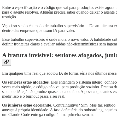
Entre a especificação e o código que vai para produção, existe ago
para o agente resolver. Alguém precisa saber quando deixar o agente c
restrição.
Vejo isso sendo chamado de trabalho supervisório… De arquitetura ex
dentro das empresas que usam IA para valer.
Esse trabalho supervisório é onde mora o novo valor. A habilidade crí
definir fronteiras claras e avaliar saídas não-determinísticas sem ingen
A fratura invisível: seniores afogados, jun
Em qualquer time real que adotou IA de forma séria nos últimos meses,
Os seniores estão afogados.
Eles entendem o sistema inteiro, conhece
vezes mais rápido, e código não vai para produção sozinho. Precisa de
saída de IA e já não produz quase nada de fato. A pessoa que antes e
medir isso e o burnout passa a ser real.
Os juniores estão decolando.
Contraintuitivo? Sim. Mas faz sentido.
ameaça à própria identidade. A fase deficitária do onboarding, aquel
um Claude Code entrega código útil na primeira semana.