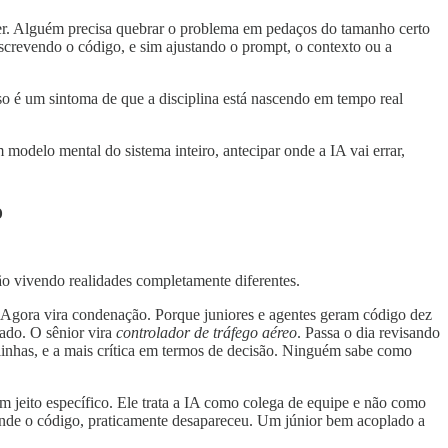
ver. Alguém precisa quebrar o problema em pedaços do tamanho certo
escrevendo o código, e sim ajustando o prompt, o contexto ou a
so é um sintoma de que a disciplina está nascendo em tempo real
modelo mental do sistema inteiro, antecipar onde a IA vai errar,
o
tão vivendo realidades completamente diferentes.
r. Agora vira condenação. Porque juniores e agentes geram código dez
eado. O sênior vira
controlador de tráfego aéreo
. Passa o dia revisando
 linhas, e a mais crítica em termos de decisão. Ninguém sabe como
 jeito específico. Ele trata a IA como colega de equipe e não como
rende o código, praticamente desapareceu. Um júnior bem acoplado a